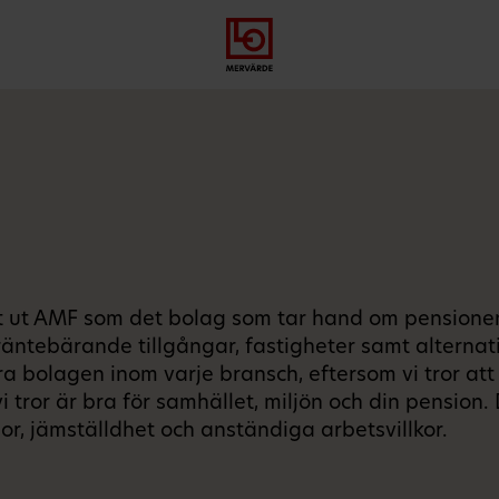
Gå
Logga
Hoppa
till
in
till
meny
innehåll
t ut AMF som det bolag som tar hand om pensionen 
räntebärande tillgångar, fastigheter samt alternati
ara bolagen inom varje bransch, eftersom vi tror at
vi tror är bra för samhället, miljön och din pensio
gor, jämställdhet och anständiga arbetsvillkor.