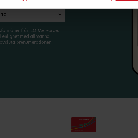
sförmåner från LO Mervärde.
i enlighet med allmänna
avsluta prenumerationen.