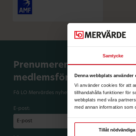
Samtycke
Prenumerera på dina
Denna webbplats använder 
medlemsförmåner.
Vi använder cookies för att 
tillhandahålla funktioner för
Få LO Mervärdes nyhetsbrev varje månad till din in
webbplats med våra partners 
med annan information som du 
E-post:
Tillåt nödvändiga