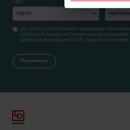
Län:
Förbund:
Jag vill ha e-post om aktuella erbjudanden och medlem
LO Mervärde kommer att hantera mina personuppgifter 
dataskyddsförordningen (GDPR). Jag kan när som helst 