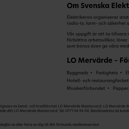
Om Svenska Elekt
Elektrikerna organiserar anst
radio-tv, larm- och säkerhet
Vår uppgift är att ta tillvar
förbättra arbetsvillkor, lön
som bonus även ge våra medl
LO Mervärde – Fö
Byggnads
Fastighets
E
Hotell- och restaurangfacket
Musikerförbundet
Papper
ivare av betal- och kreditkortet LO Mervärde Mastercard. LO Mervärde Mast
lande ditt LO Mervärde Mastercard: Tel:
0771 94 94 00
. Besöksadress (ej kun
de@lo.se
eller höra av dig till ditt förbunds medlemsservice.