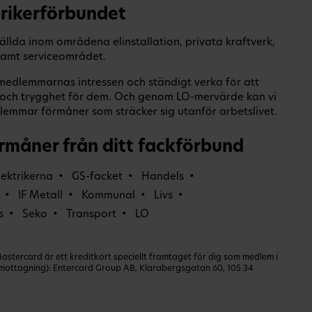
rikerförbundet
ällda inom områdena elinstallation, privata kraftverk,
 samt serviceområdet.
a medlemmarnas intressen och ständigt verka för att
er och trygghet för dem. Och genom LO-mervärde kan vi
emmar förmåner som sträcker sig utanför arbetslivet.
rmåner från ditt fackförbund
lektrikerna
GS-facket
Handels
IF Metall
Kommunal
Livs
s
Seko
Transport
LO
ercard är ett kreditkort speciellt framtaget för dig som medlem i
dmottagning): Entercard Group AB, Klarabergsgatan 60, 105 34