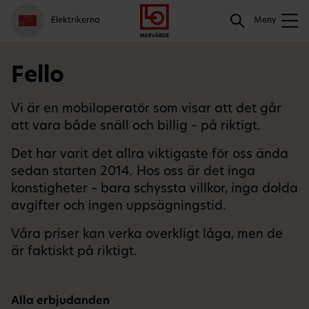
Gå
Logga
Hoppa
Sök
Elektrikerna
till
in
till
Meny
meny
innehåll
Sök
Fello
Vi är en mobiloperatör som visar att det går
att vara både snäll och billig – på riktigt.
Det har varit det allra viktigaste för oss ända
sedan starten 2014. Hos oss är det inga
konstigheter – bara schyssta villkor, inga dolda
avgifter och ingen uppsägningstid.
Våra priser kan verka overkligt låga, men de
är faktiskt på riktigt.
Alla erbjudanden