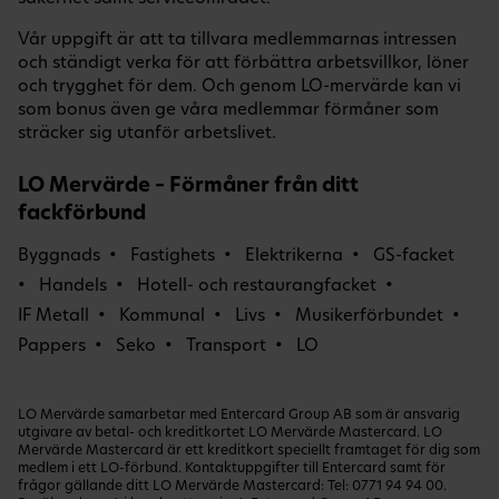
Vår uppgift är att ta tillvara medlemmarnas intressen
och ständigt verka för att förbättra arbetsvillkor, löner
och trygghet för dem. Och genom LO-mervärde kan vi
som bonus även ge våra medlemmar förmåner som
sträcker sig utanför arbetslivet.
LO Mervärde – Förmåner från ditt
fackförbund
Byggnads
Fastighets
Elektrikerna
GS-facket
Handels
Hotell- och restaurangfacket
IF Metall
Kommunal
Livs
Musikerförbundet
Pappers
Seko
Transport
LO
LO Mervärde samarbetar med Entercard Group AB som är ansvarig
utgivare av betal- och kreditkortet LO Mervärde Mastercard. LO
Mervärde Mastercard är ett kreditkort speciellt framtaget för dig som
medlem i ett LO-förbund. Kontaktuppgifter till Entercard samt för
frågor gällande ditt LO Mervärde Mastercard: Tel:
0771 94 94 00
.